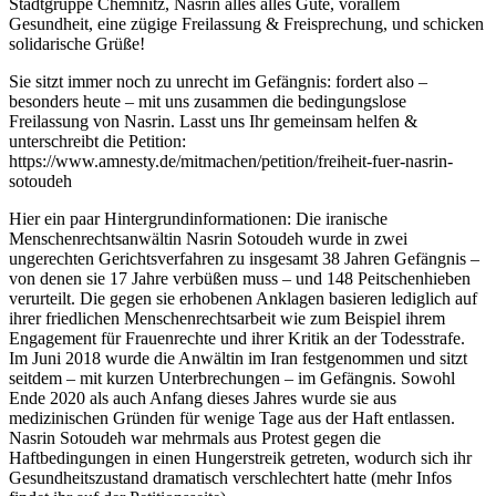
Stadtgruppe Chemnitz, Nasrin alles alles Gute, vorallem
Gesundheit, eine zügige Freilassung & Freisprechung, und schicken
solidarische Grüße!
Sie sitzt immer noch zu unrecht im Gefängnis: fordert also –
besonders heute – mit uns zusammen die bedingungslose
Freilassung von Nasrin. Lasst uns Ihr gemeinsam helfen &
unterschreibt die Petition:
https://www.amnesty.de/mitmachen/petition/freiheit-fuer-nasrin-
sotoudeh
Hier ein paar Hintergrundinformationen: Die iranische
Menschenrechtsanwältin Nasrin Sotoudeh wurde in zwei
ungerechten Gerichtsverfahren zu insgesamt 38 Jahren Gefängnis –
von denen sie 17 Jahre verbüßen muss – und 148 Peitschenhieben
verurteilt. Die gegen sie erhobenen Anklagen basieren lediglich auf
ihrer friedlichen Menschenrechtsarbeit wie zum Beispiel ihrem
Engagement für Frauenrechte und ihrer Kritik an der Todesstrafe.
Im Juni 2018 wurde die Anwältin im Iran festgenommen und sitzt
seitdem – mit kurzen Unterbrechungen – im Gefängnis. Sowohl
Ende 2020 als auch Anfang dieses Jahres wurde sie aus
medizinischen Gründen für wenige Tage aus der Haft entlassen.
Nasrin Sotoudeh war mehrmals aus Protest gegen die
Haftbedingungen in einen Hungerstreik getreten, wodurch sich ihr
Gesundheitszustand dramatisch verschlechtert hatte (mehr Infos