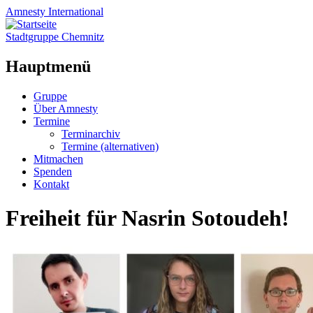
Amnesty
International
Stadtgruppe Chemnitz
Hauptmenü
Zum
Gruppe
Inhalt
Über Amnesty
springen
Termine
Terminarchiv
Termine (alternativen)
Mitmachen
Spenden
Kontakt
Freiheit für Nasrin Sotoudeh!