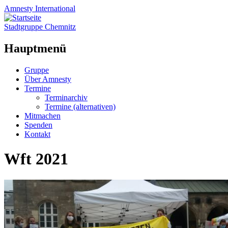
Amnesty
International
Stadtgruppe Chemnitz
Hauptmenü
Zum
Gruppe
Inhalt
Über Amnesty
springen
Termine
Terminarchiv
Termine (alternativen)
Mitmachen
Spenden
Kontakt
Wft 2021