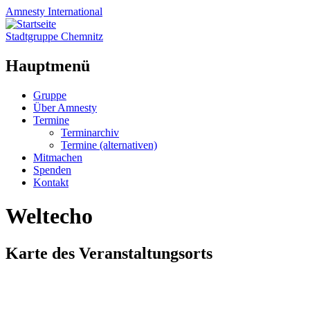
Amnesty
International
Stadtgruppe Chemnitz
Hauptmenü
Zum
Gruppe
Inhalt
Über Amnesty
springen
Termine
Terminarchiv
Termine (alternativen)
Mitmachen
Spenden
Kontakt
Weltecho
Karte des Veranstaltungsorts